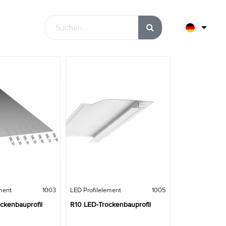
Sort By:
Featured
ment
1003
LED Profilelement
1005
ckenbauprofil
R10 LED-Trockenbauprofil