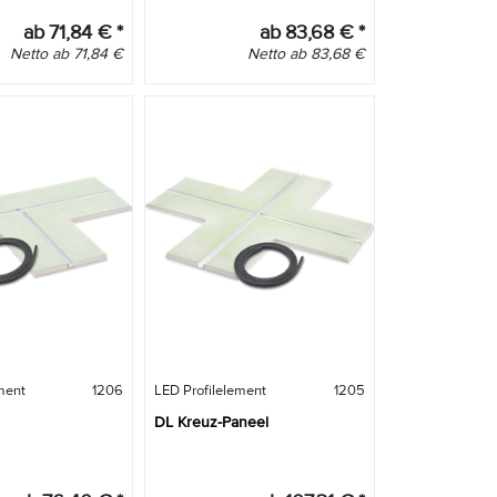
ab
71,84
€
*
ab
83,68
€
*
Netto
ab
71,84
€
Netto
ab
83,68
€
ment
1206
LED Profilelement
1205
DL Kreuz-Paneel