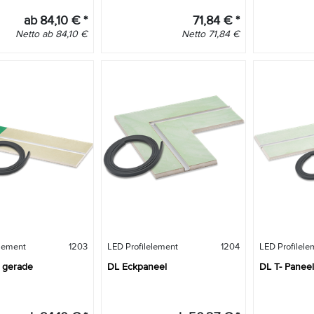
ab
84,10
€
*
71,84
€
*
Netto
ab
84,10
€
Netto
71,84
€
element
1203
LED Profilelement
1204
LED Profilele
DL Paneel gerade
DL Eckpaneel
DL T- Paneel