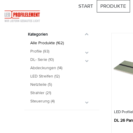
START
PRODUKTE
162
Produkt(e) gefunden
Kategorien
Alle Produkte
(162)
Profile
(93)
DL- Serie
(10)
Abdeckungen
(14)
LED Streifen
(12)
Netzteile
(5)
Strahler
(21)
Steuerung
(4)
LED Profil